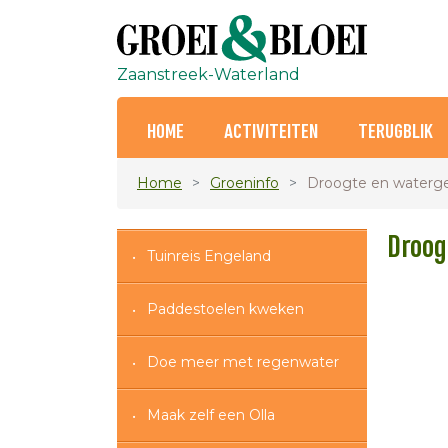
Zaanstreek-Waterland
HOME
ACTIVITEITEN
TERUGBLIK
Home
Groeninfo
Droogte en waterg
Droog
Tuinreis Engeland
Paddestoelen kweken
Doe meer met regenwater
Maak zelf een Olla