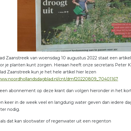
ad Zaanstreek van woensdag 10 augustus 2022 staat een artikel
or je planten kunt zorgen. Hieraan heeft onze secretaris Pete
ad Zaanstreek kun je het hele artikel hier lezen
/www.noordhollandsdagblad.nl/cnt/dmf20220809_70401167
een abonnement op deze krant dan volgen hieronder in het kort 
een keer in de week veel en langdurig water geven dan iedere d
ter nodig.
 als dat kan slootwater of regenwater uit een regenton