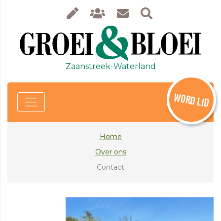
Zaanstreek-Waterland
WORD LID
Home
Over ons
Contact