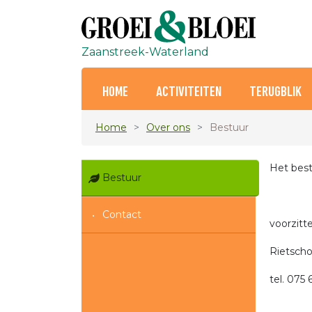
Zaanstreek-Waterland
HOME
ACTIVITEITEN
TERUGBLIK
Home
Over ons
Bestuur
Het best
Bestuur
Contact
voorzitt
Rietscho
tel. 075