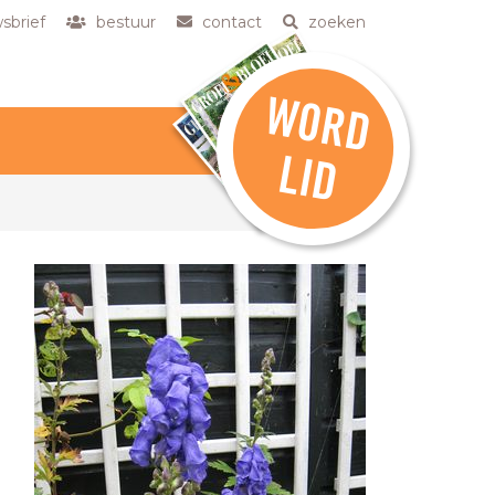
sbrief
bestuur
contact
zoeken
W
O
R
D
L
ID