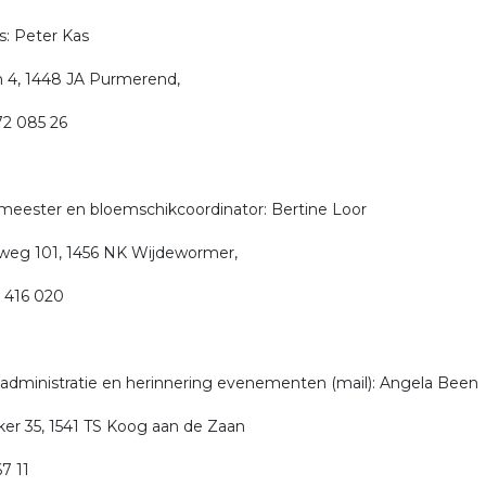
is: Peter Kas
 4, 1448 JA Purmerend,
472 085 26
eester en bloemschikcoordinator: Bertine Loor
weg 101, 1456 NK Wijdewormer,
9 416 020
enadministratie en herinnering evenementen (mail): Angela Been
r 35, 1541 TS Koog aan de Zaan
7 11