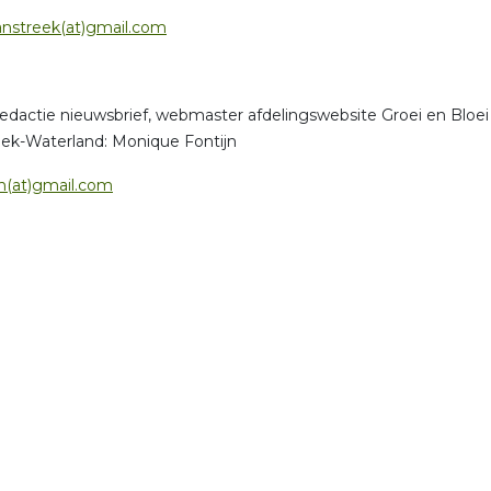
anstreek(at)gmail.com
 redactie nieuwsbrief, webmaster afdelingswebsite Groei en Bloei
ek-Waterland: Monique Fontijn
jn(at)gmail.com