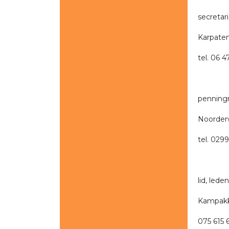
secretar
Karpaten
tel. 06 
penningm
Noorder
tel. 029
lid, led
Kampakke
075 615 6