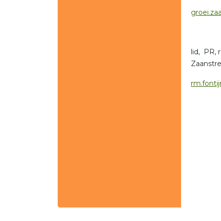
groei.za
lid, PR,
Zaanstre
rm.fonti